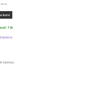
a km-ta
sa korvi
val: 7 tk
tööpäeva
ik tulemus