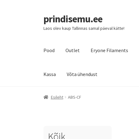
prindisemu.ee
Laos olev kaup Tallinnas samal päeval kätte!
Pood
Outlet
Eryone Filaments
Kassa
Võta ühendust
Esileht
ABS-CF
Kõik