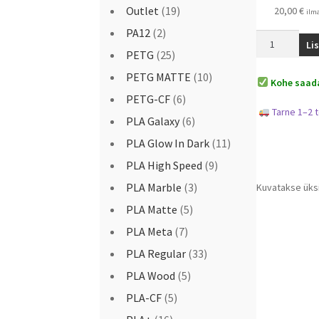
Outlet
(19)
20,00
€
ilm
PA12
(2)
Li
PETG
(25)
PETG MATTE
(10)
Kohe saada
PETG-CF
(6)
Tarne 1–2 
PLA Galaxy
(6)
PLA Glow In Dark
(11)
PLA High Speed
(9)
PLA Marble
(3)
Kuvatakse üks
PLA Matte
(5)
PLA Meta
(7)
PLA Regular
(33)
PLA Wood
(5)
PLA-CF
(5)