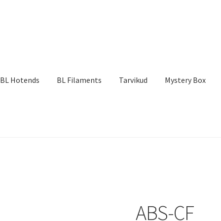
BL Hotends
BL Filaments
Tarvikud
Mystery Box
ABS-CF