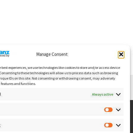
Manage Consent
e best experiences, we use technologies like cookies to store and/or access device
Consenting to these technologies will allow us to process data such as browsing
nique IDs on this site. Not consenting or withdrawing consent, may adversely
n features and functions.
l
Always active
g
129 Tallinn