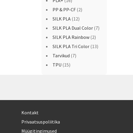
PLA+
(16)
PP & PP-CF
(2)
SILK PLA
(12)
SILK PLA Dual Color
(7)
SILK PLA Rainbow
(2)
SILK PLA Tri Color
(13)
Tarvikud
(7)
TPU
(15)
Kontakt
Privaatsuspoliitika
Müügitingimused