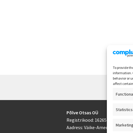
To provide th
information. 
behavior or u
affect certai
Functiona
Statistics
Põlve Otsas OÜ
Registrikood: 16265433
Marketin
Aadress: Väike-Ameerika 3-16, 10