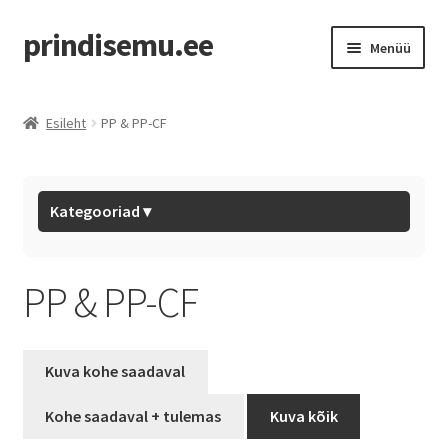
prindisemu.ee
Menüü
Pood
Esileht
PP & PP-CF
Outlet
Eryone Filaments
Kategooriad ▾
BL Hotends
PP & PP-CF
BL Filaments
Tarvikud
Kuva kohe saadaval
Mystery Box
Kohe saadaval + tulemas
Kuva kõik