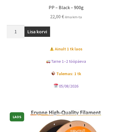
PP – Black – 900g
22,00
€
ilma km-ta
Lisa korvi
Ainult 1 tk laos
Tarne 1–2 tööpäeva
Tulemas: 1 tk
05/08/2026
LAOS