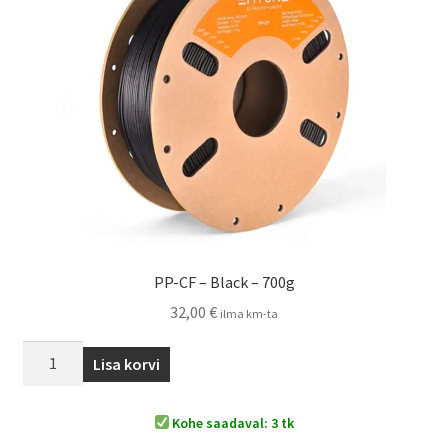
PP-CF – Black – 700g
32,00
€
ilma km-ta
Lisa korvi
Kohe saadaval: 3 tk