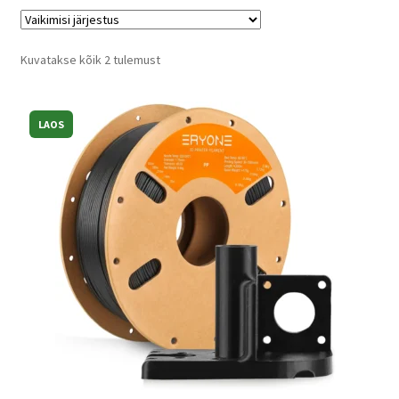
Kassa
Kuvatakse kõik 2 tulemust
Võta ühendust
LAOS