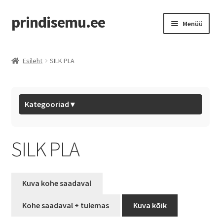
prindisemu.ee
Menüü
Pood
Esileht
SILK PLA
Outlet
Eryone Filaments
Kategooriad ▾
BL Hotends
SILK PLA
BL Filaments
Tarvikud
Kuva kohe saadaval
Mystery Box
Kohe saadaval + tulemas
Kuva kõik