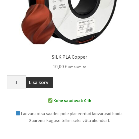
SILK PLA Copper
10,00
€
ilma km-ta
Lisa korvi
Kohe saadaval: 0 tk
Laovaru otsa saades pole planeeritud laovarusid hoida.
Suurema koguse tellimiseks võta ühendust.