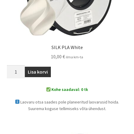
SILK PLA White
10,00
€
ilma km-ta
Lisa korvi
Kohe saadaval: 0 tk
Laovaru otsa saades pole planeeritud laovarusid hoida.
Suurema koguse tellimiseks võta ühendust.