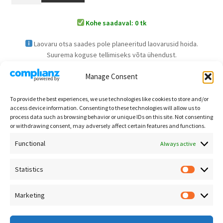
Kohe saadaval: 0 tk
Laovaru otsa saades pole planeeritud laovarusid hoida.
Suurema koguse tellimiseks võta ühendust.
Manage Consent
Kuvatakse kõik 12 tulemust
To provide the best experiences, we use technologies like cookies to store and/or
access device information. Consenting to these technologies will allow us to
process data such as browsing behavior or unique IDs on this site. Not consenting
or withdrawing consent, may adversely affect certain features and functions.
Functional
Always active
Statistics
Kontakt
Põlve Otsas OÜ
Marketing
Registrikood: 16265433
Privaatsuspoliitika
Aadress: Väike-Ameerika 3-16,
Müügitingimused
Suurema koguse puhul vastavalt kogusele allahindlus