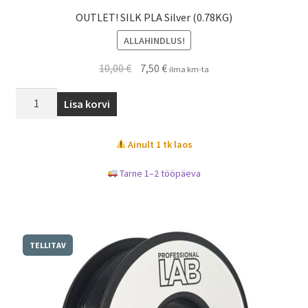
OUTLET! SILK PLA Silver (0.78KG)
ALLAHINDLUS!
10,00
€
7,50
€
ilma km-ta
Lisa korvi
Ainult 1 tk laos
Tarne 1–2 tööpäeva
TELLITAV