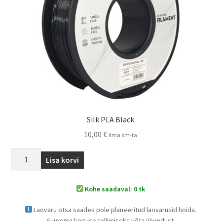
Silk PLA Black
10,00
€
ilma km-ta
Lisa korvi
Kohe saadaval: 0 tk
Laovaru otsa saades pole planeeritud laovarusid hoida.
Suurema koguse tellimiseks võta ühendust.