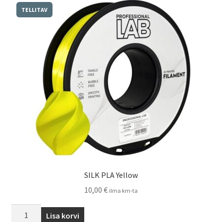
TELLITAV
SILK PLA Yellow
10,00
€
ilma km-ta
Lisa korvi