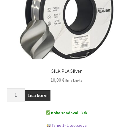
SILK PLA Silver
10,00
€
ilma km-ta
Lisa korvi
Kohe saadaval: 3 tk
Tarne 1–2 tööpäeva