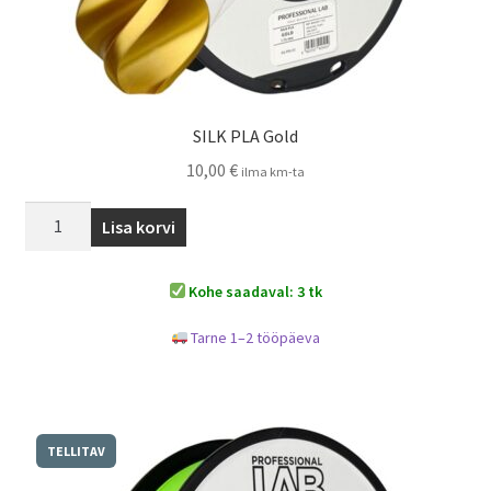
SILK PLA Gold
10,00
€
ilma km-ta
Lisa korvi
Kohe saadaval: 3 tk
Tarne 1–2 tööpäeva
TELLITAV