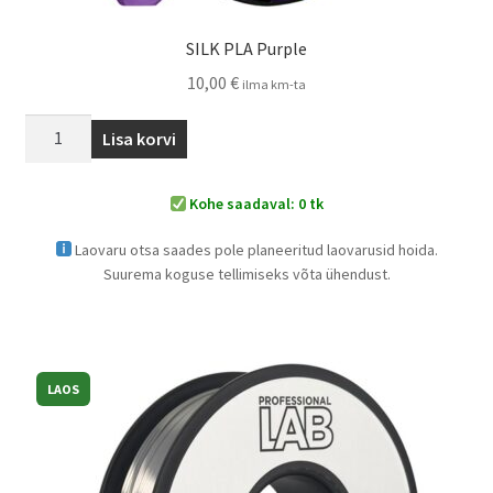
SILK PLA Purple
10,00
€
ilma km-ta
Lisa korvi
Kohe saadaval: 0 tk
Laovaru otsa saades pole planeeritud laovarusid hoida.
Suurema koguse tellimiseks võta ühendust.
LAOS