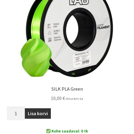
SILK PLA Green
10,00
€
ilma km-ta
Lisa korvi
Kohe saadaval: 0 tk