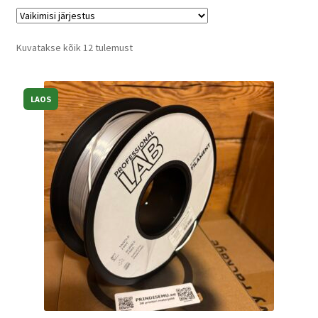
Kassa
Kuvatakse kõik 12 tulemust
Võta ühendust
LAOS