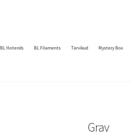
BL Hotends
BL Filaments
Tarvikud
Mystery Box
Gray