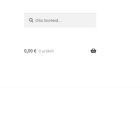
Otsi
0,00
€
0 artiklit