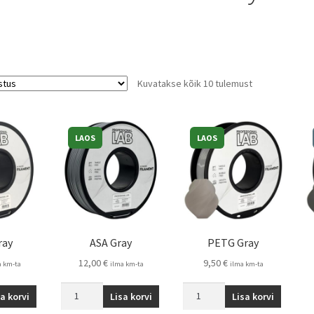
Kuvatakse kõik 10 tulemust
LAOS
LAOS
ray
ASA Gray
PETG Gray
12,00
€
9,50
€
a km-ta
ilma km-ta
ilma km-ta
sa korvi
Lisa korvi
Lisa korvi