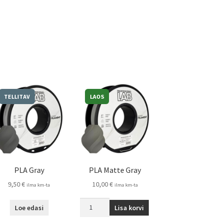
TELLITAV
LAOS
PLA Gray
PLA Matte Gray
9,50
€
10,00
€
ilma km-ta
ilma km-ta
Loe edasi
Lisa korvi