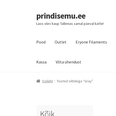
prindisemu.ee
Laos olev kaup Tallinnas samal päeval kätte!
Pood
Outlet
Eryone Filaments
Kassa
Võta ühendust
Esileht
Tooted siltidega “Gray”
Kõik