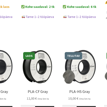
tk laos
Kohe saadaval: 2 tk
Kohe saadaval: 6 tk
tööpäeva
Tarne 1–2 tööpäeva
Tarne 1–2 tööpäeva
LAOS
TELLITAV
 Gray
PLA-CF Gray
PLA-HS Gray
12,00
€
10,00
€
 km-ta
ilma km-ta
ilma km-ta