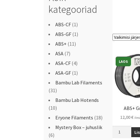
kategooriad
ABS-CF
(1)
ABS-GF
(1)
ABS+
(11)
ASA
(7)
LAOS
ASA-CF
(4)
ASA-GF
(1)
Bambu Lab Filaments
(31)
Bambu Lab Hotends
(10)
ABS+ G
Eryone Filaments
(18)
12,00
€
ilm
Mystery Box – juhuslik
Li
(6)