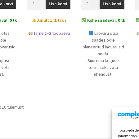
sa korvi
Lisa korvi
Lisa korvi
val: 0 tk
Ainult 1 tk laos
Kohe saadaval: 0 tk
 otsa
Tarne 1–2 tööpäeva
Laovaru otsa
pole
saades pole
aovarusid
planeeritud laovarusid
.
hoida.
oguse
Suurema koguse
s võta
tellimiseks võta
t.
ühendust.
k 10 tulemust
To provide th
information. 