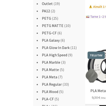
Outlet
(19)
Ainult 1 
PA12
(2)
Tarne 1–2 
PETG
(25)
PETG MATTE
(10)
PETG-CF
(6)
PLA Galaxy
(6)
PLA Glow In Dark
(11)
PLA High Speed
(9)
TELLITAV
PLA Marble
(3)
PLA Matte
(5)
PLA Meta
(7)
PLA Regular
(33)
PLA Meta
PLA Wood
(5)
9,50
€
ilma
PLA-CF
(5)