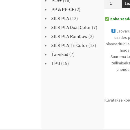
PLA+
(16)
Li
PP & PP-CF
(2)
SILK PLA
(12)
Kohe saada
SILK PLA Dual Color
(7)
Laovaru
SILK PLA Rainbow
(2)
saades 
planeeritud l
SILK PLA Tri Color
(13)
hoida
Tarvikud
(7)
Suurema k
TPU
(15)
tellimisek
ühendus
Kuvatakse kõi