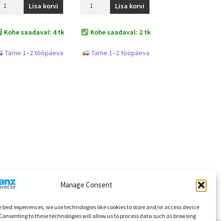
Lisa korvi
Lisa korvi
Kohe saadaval: 4 tk
Kohe saadaval: 2 tk
Tarne 1–2 tööpäeva
Tarne 1–2 tööpäeva
Manage Consent
e best experiences, we use technologies like cookies to store and/or access device
Consenting to these technologies will allow us to process data such as browsing