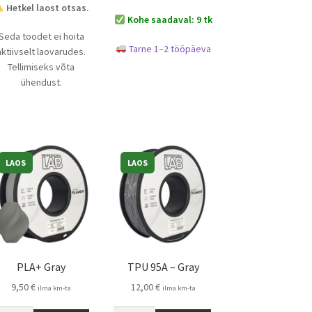
Hetkel laost otsas.
Kohe saadaval: 9 tk
Seda toodet ei hoita
Tarne 1–2 tööpäeva
aktiivselt laovarudes.
Tellimiseks võta
ühendust.
LAOS
LAOS
PLA+ Gray
TPU 95A – Gray
9,50
€
12,00
€
ilma km-ta
ilma km-ta