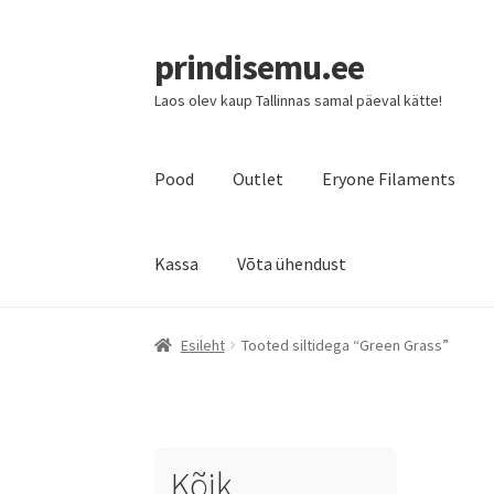
prindisemu.ee
Laos olev kaup Tallinnas samal päeval kätte!
Pood
Outlet
Eryone Filaments
Kassa
Võta ühendust
Esileht
Tooted siltidega “Green Grass”
Kõik