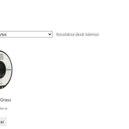
Kuvatakse üksik tulemus
 Grass
 km-ta
si