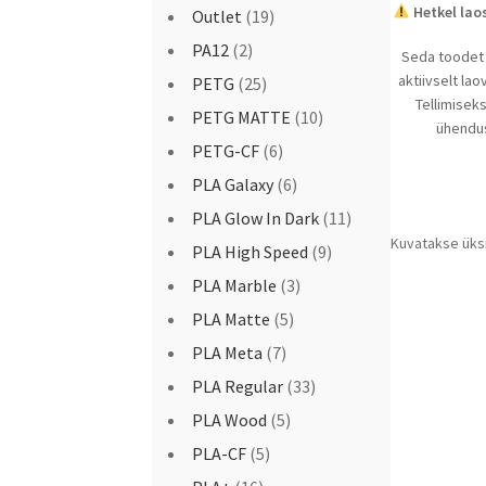
Hetkel lao
Outlet
(19)
PA12
(2)
Seda toodet 
aktiivselt la
PETG
(25)
Tellimisek
PETG MATTE
(10)
ühendus
PETG-CF
(6)
PLA Galaxy
(6)
PLA Glow In Dark
(11)
Kuvatakse üks
PLA High Speed
(9)
PLA Marble
(3)
PLA Matte
(5)
PLA Meta
(7)
PLA Regular
(33)
PLA Wood
(5)
PLA-CF
(5)