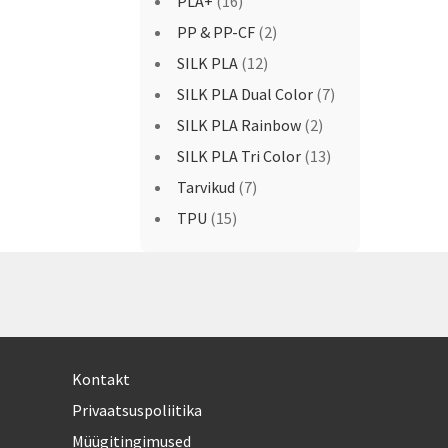
PLA+
(16)
PP & PP-CF
(2)
SILK PLA
(12)
SILK PLA Dual Color
(7)
SILK PLA Rainbow
(2)
SILK PLA Tri Color
(13)
Tarvikud
(7)
TPU
(15)
Kontakt
Privaatsuspoliitika
Müügitingimused