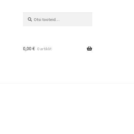
Otsi
0,00
€
0 artiklit