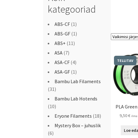
kategooriad
ABS-CF
(1)
ABS-GF
(1)
ABS+
(11)
ASA
(7)
TELLITAV
ASA-CF
(4)
ASA-GF
(1)
Bambu Lab Filaments
(31)
Bambu Lab Hotends
(10)
PLA Green
Eryone Filaments
(18)
9,50
€
ilma
Mystery Box – juhuslik
Loe eda
(6)