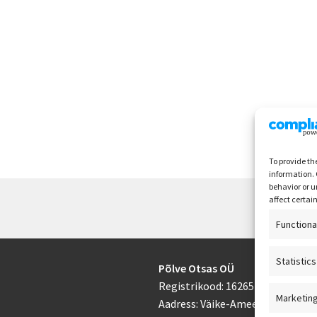
To provide th
information. 
behavior or u
affect certai
Functiona
Statistics
Põlve Otsas OÜ
Registrikood: 16265433
Marketin
Aadress: Väike-Ameerika 3-16, 10