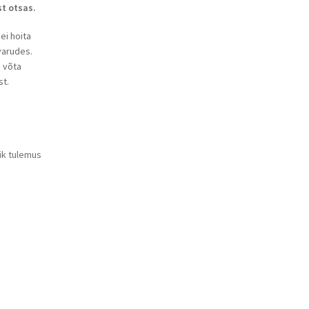
st otsas.
ei hoita
ovarudes.
s võta
t.
ik tulemus