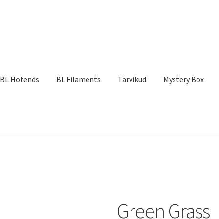
BL Hotends
BL Filaments
Tarvikud
Mystery Box
Green Grass