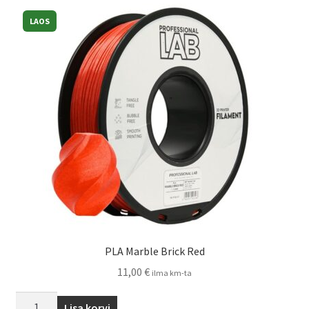
Kassa
LAOS
Võta ühendust
PLA Marble Brick Red
11,00
€
ilma km-ta
Lisa korvi