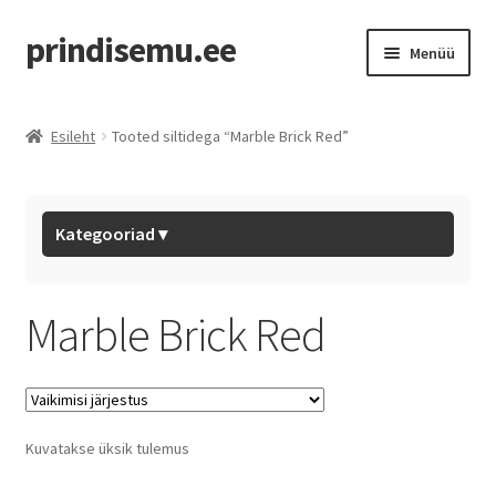
prindisemu.ee
Menüü
Pood
Esileht
Tooted siltidega “Marble Brick Red”
Outlet
Eryone Filaments
Kategooriad ▾
BL Hotends
Marble Brick Red
BL Filaments
Tarvikud
Kuvatakse üksik tulemus
Mystery Box