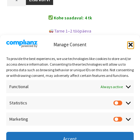
Kohe saadaval: 4 tk
Tarne 1–2 tööpäeva
Manage Consent
Kuvatakse üksik tulemus
To provide the best experiences, we use technologies like cookies to store and/or
access device information. Consenting to these technologies will allow us to
process data such as browsing behavior or unique IDs on this site. Not consenting
or withdrawing consent, may adversely affect certain features and functions.
Functional
Always active
Statistics
Kontakt
Põlve Otsas OÜ
Marketing
Registrikood: 16265433
Privaatsuspoliitika
Aadress: Väike-Ameerika 3-16,
Müügitingimused
Suurema koguse puhul vastavalt kogusele allahindlus
10129 Tallinn
Accept