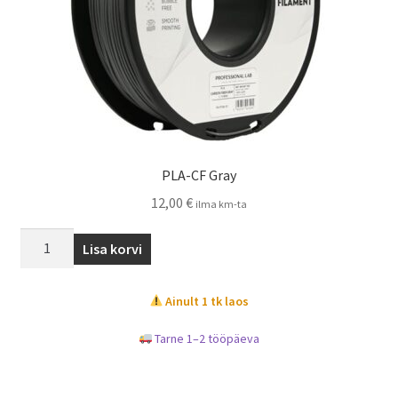
PLA-CF Gray
12,00
€
ilma km-ta
Lisa korvi
Ainult 1 tk laos
Tarne 1–2 tööpäeva