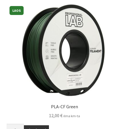
LAOS
PLA-CF Green
12,00
€
ilma km-ta