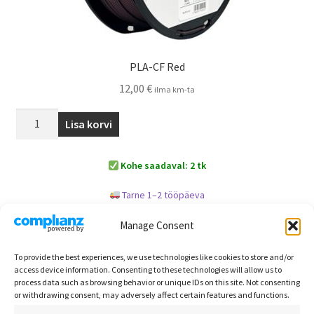
PLA-CF Red
12,00
€
ilma km-ta
Lisa korvi
Kohe saadaval: 2 tk
Tarne 1–2 tööpäeva
Manage Consent
Kuvatakse kõik 5 tulemust
To provide the best experiences, we use technologies like cookies to store and/or
access device information. Consenting to these technologies will allow us to
process data such as browsing behavior or unique IDs on this site. Not consenting
or withdrawing consent, may adversely affect certain features and functions.