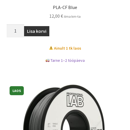
PLA-CF Blue
12,00
€
ilma km-ta
Lisa korvi
Ainult 1 tk laos
Tarne 1–2 tööpäeva
LAOS