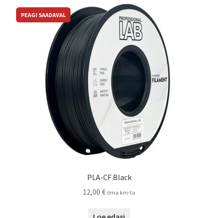
Kassa
PEAGI SAADAVAL
Võta ühendust
PLA-CF Black
12,00
€
ilma km-ta
Loe edasi