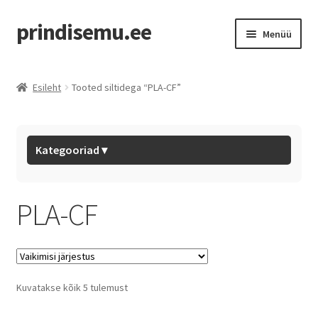
prindisemu.ee
Menüü
Pood
Esileht
Tooted siltidega “PLA-CF”
Outlet
Eryone Filaments
Kategooriad ▾
BL Hotends
PLA-CF
BL Filaments
Tarvikud
Kuvatakse kõik 5 tulemust
Mystery Box