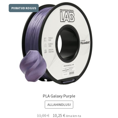
Kassa
PIIRATUD KOGUS
Võta ühendust
PLA Galaxy Purple
ALLAHINDLUS!
11,00
€
10,25
€
ilma km-ta