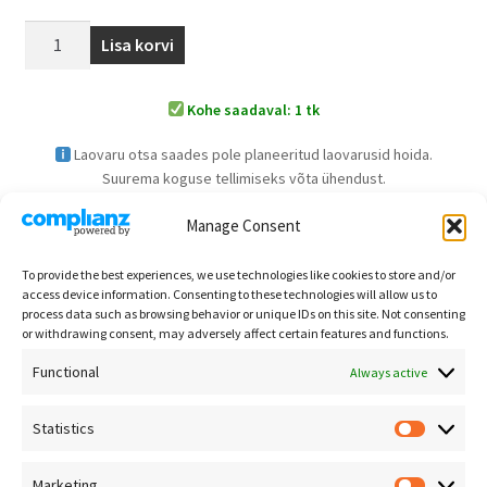
Lisa korvi
Kohe saadaval: 1 tk
Laovaru otsa saades pole planeeritud laovarusid hoida.
Suurema koguse tellimiseks võta ühendust.
Manage Consent
To provide the best experiences, we use technologies like cookies to store and/or
Kuvatakse üksik tulemus
access device information. Consenting to these technologies will allow us to
process data such as browsing behavior or unique IDs on this site. Not consenting
or withdrawing consent, may adversely affect certain features and functions.
Functional
Always active
Statistics
Kontakt
Põlve Otsas OÜ
Marketing