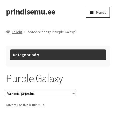
prindisemu.ee
Menüü
Pood
Esileht
Tooted siltidega “Purple Galaxy”
Outlet
Eryone Filaments
Kategooriad ▾
BL Hotends
Purple Galaxy
BL Filaments
Tarvikud
Kuvatakse üksik tulemus
Mystery Box