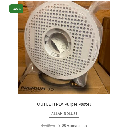
Kassa
LAOS
Võta ühendust
OUTLET! PLA Purple Pastel
ALLAHINDLUS!
10,00
€
9,00
€
ilma km-ta