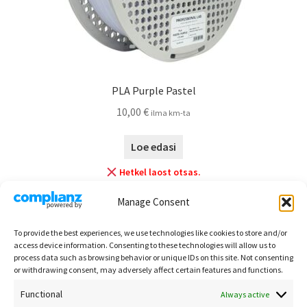
PLA Purple Pastel
10,00
€
ilma km-ta
Loe edasi
Hetkel laost otsas.
Manage Consent
To provide the best experiences, we use technologies like cookies to store and/or
Kuvatakse kõik 2 tulemust
access device information. Consenting to these technologies will allow us to
process data such as browsing behavior or unique IDs on this site. Not consenting
or withdrawing consent, may adversely affect certain features and functions.
Functional
Always active