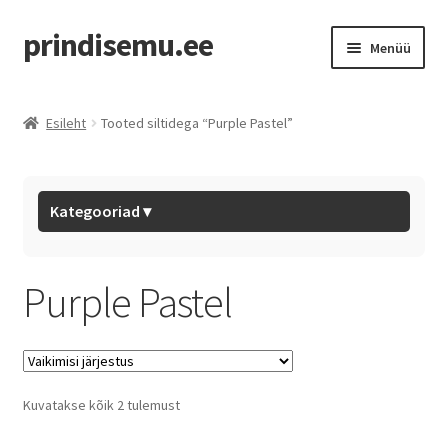
prindisemu.ee
Menüü
Pood
Esileht
Tooted siltidega “Purple Pastel”
Outlet
Eryone Filaments
Kategooriad ▾
BL Hotends
Purple Pastel
BL Filaments
Tarvikud
Kuvatakse kõik 2 tulemust
Mystery Box