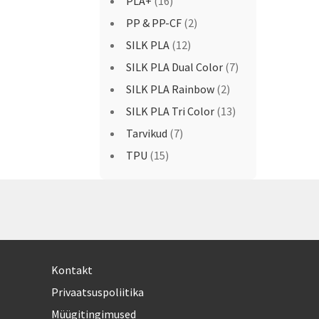
PLA+
(16)
PP & PP-CF
(2)
SILK PLA
(12)
SILK PLA Dual Color
(7)
SILK PLA Rainbow
(2)
SILK PLA Tri Color
(13)
Tarvikud
(7)
TPU
(15)
Kontakt
Privaatsuspoliitika
Müügitingimused