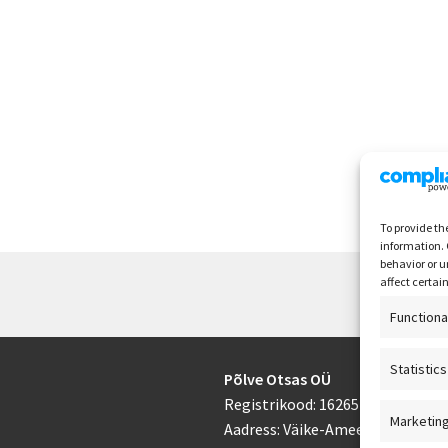
To provide th
information. 
behavior or u
affect certai
Functiona
Statistics
Põlve Otsas OÜ
Registrikood: 16265433
Marketin
Aadress: Väike-Ameerika 3-16, 10