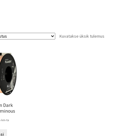
Kuvatakse üksik tulemus
n Dark
uminous
a km-ta
si