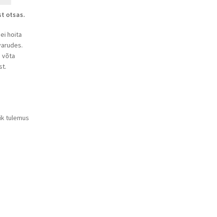
st otsas.
ei hoita
ovarudes.
s võta
t.
ik tulemus