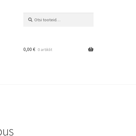
Otsi
0,00
€
0 artiklit
ous