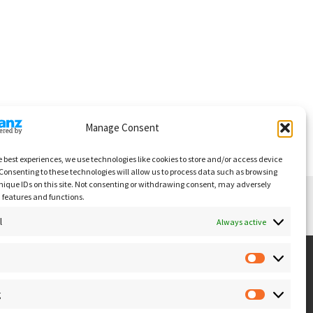
Manage Consent
e best experiences, we use technologies like cookies to store and/or access device
Consenting to these technologies will allow us to process data such as browsing
nique IDs on this site. Not consenting or withdrawing consent, may adversely
n features and functions.
l
Always active
g
129 Tallinn