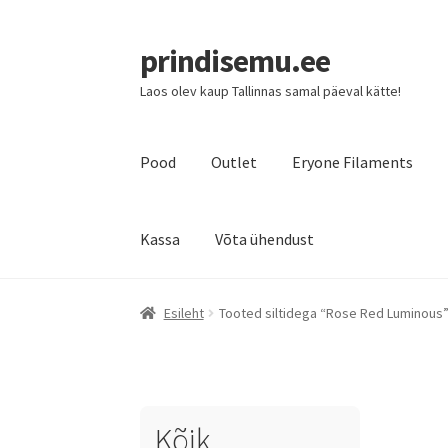
prindisemu.ee
Laos olev kaup Tallinnas samal päeval kätte!
Pood
Outlet
Eryone Filaments
Kassa
Võta ühendust
Esileht
Tooted siltidega “Rose Red Luminous
Kõik