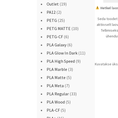
Outlet
(19)
Hetkel lao
PA12
(2)
Seda toodet 
PETG
(25)
aktiivselt la
PETG MATTE
(10)
Tellimisek
ühendus
PETG-CF
(6)
PLA Galaxy
(6)
PLA Glow In Dark
(11)
PLA High Speed
(9)
Kuvatakse üks
PLA Marble
(3)
PLA Matte
(5)
PLA Meta
(7)
PLA Regular
(33)
PLA Wood
(5)
PLA-CF
(5)