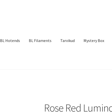
BL Hotends
BL Filaments
Tarvikud
Mystery Box
”
Rose Red Lumin