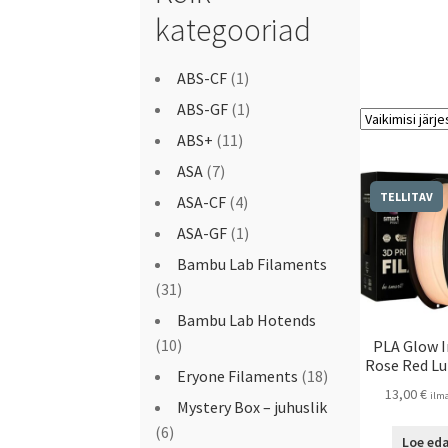
kategooriad
ABS-CF
(1)
ABS-GF
(1)
ABS+
(11)
ASA
(7)
TELLITAV
ASA-CF
(4)
ASA-GF
(1)
Bambu Lab Filaments
(31)
Bambu Lab Hotends
(10)
PLA Glow I
Rose Red L
Eryone Filaments
(18)
13,00
€
ilm
Mystery Box – juhuslik
(6)
Loe eda